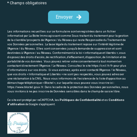
* Champs obligatoires
Envoyer
Les informations recueillies sur ce formulaire sont enregistrées dans un fichier
informatisé par La Boite Immo agissant comme Sous-traitant du traitement pour la gestion
de la clientèle/prospects de l'Agence / du Réseau qui reste Responsable du Traitement de
vos Données personnelles. La base légale du traitement repose sur l'intérêt légitime de
l'Agence / du Réseau. Elles sont conservées jusqu'à demande de suppression et sont
destinées à l'Agence / au Réseau. Conformément à la loi « informatique et libertés », vous
disposez des droits d’accès, de rectification, d’effacement, d’opposition, de limitation et de
portabilité de vos données. Vous pouvez retirer votre consentement à tout moment en
contactant directement l’Agence / Le Réseau. Consultez le site
https://cnil.fr/fr
pour plus
d’informations sur vos droits. Si vous estimez, après avoir contacté l'Agence / le Réseau,
que vos droits « Informatique et Libertés » ne sont pas respectés, vous pouvez adresser
une réclamation à la CNIL. Nous vous informons de l’existence de la liste d'opposition au
démarchage téléphonique « Bloctel », sur laquelle vous pouvez vous inscrire ici :
https://www.bloctel.gouv.fr
. Dans le cadre de la protection des Données personnelles, nous
vous invitons à ne pas inscrire de Données sensibles dans le champ de saisie libre.
Ce site est protégé par reCAPTCHA, les
Politiques de Confidentialité
et es
Conditions
d'utilisation
de Google s'appliquent.