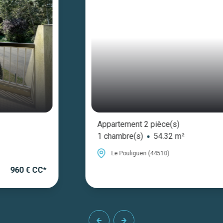
Appartement 2 pièce(s)
1 chambre(s)
54.32 m²
Le Pouliguen (44510)
241 5