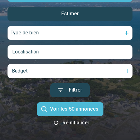
notre
Estimer
De l'ancien
agence
De l'immo pro
Type de bien
contact
Budget
Filtrer
Voir les
50
annonces
Réinitialiser