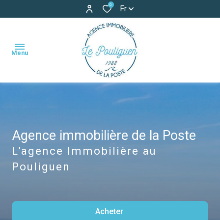
0
Fr
Menu
accueil
ventes
Agence immobilière de la Poste
maisons
maisons
locations
L'agence Immobilière au
appartements
appartements
Pouliguen
locations
terrains
de
vacances
autres
Acheter
estimation