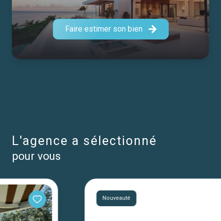
à une équipe compétente et passionnée, prête à vous
accompagner main dans la main dans vos
projets
Faire estimer son bien
immobiliers
.
l'agence a sélectionné
pour vous
Nouveauté