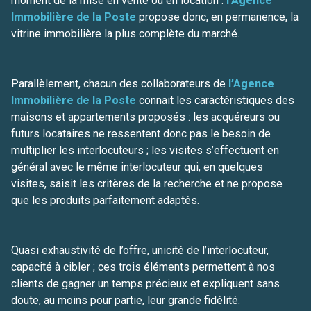
moment de la mise en vente ou en location :
l’Agence
Immobilière de la Poste
propose donc, en permanence, la
notre
vitrine immobilière la plus complète du marché.
agence
contact
Parallèlement, chacun des collaborateurs de
l’Agence
Immobilière de la Poste
connait les caractéristiques des
maisons et appartements proposés : les acquéreurs ou
futurs locataires ne ressentent donc pas le besoin de
multiplier les interlocuteurs ; les visites s’effectuent en
général avec le même interlocuteur qui, en quelques
visites, saisit les critères de la recherche et ne propose
que les produits parfaitement adaptés.
Quasi exhaustivité de l’offre, unicité de l’interlocuteur,
capacité à cibler ; ces trois éléments permettent à nos
clients de gagner un temps précieux et expliquent sans
doute, au moins pour partie, leur grande fidélité.