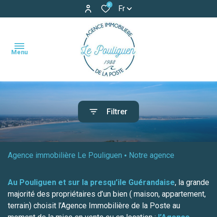
0
Fr
Menu
accueil
Filtrer
ventes
maisons
maisons
locations
appartements
appartements
Agence immobilière Le Pouliguen
Notre agence
locations
terrains
de
Au Pouliguen et sur la presqu’ile Guérandaise
, la grande
vacances
majorité des propriétaires d’un bien ( maison, appartement,
autres
terrain) choisit l’Agence Immobilière de la Poste au
estimation