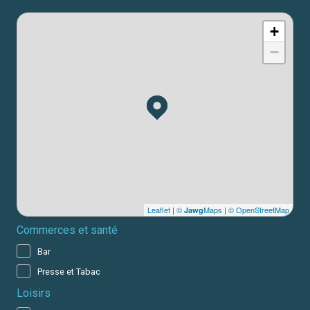
+
−
Leaflet
|
©
Maps
|
© OpenStreetMap
Jawg
Commerces et santé
Bar
Presse et Tabac
Loisirs