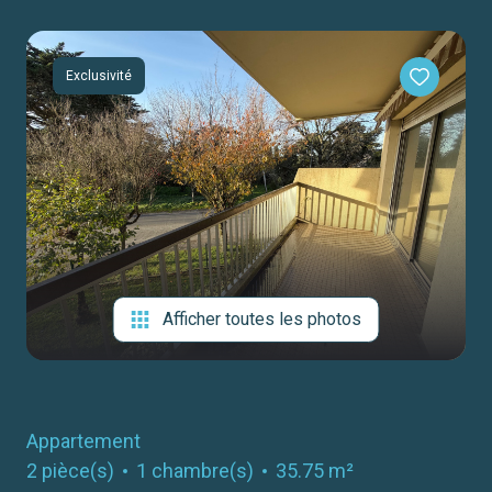
notre
agence
Exclusivité
contact
Afficher toutes les photos
Appartement
2 pièce(s)
1 chambre(s)
35.75 m²