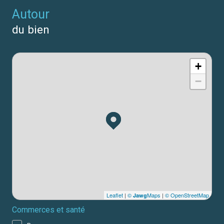
autour
du bien
+
−
Leaflet
|
©
Maps
|
© OpenStreetMap
Jawg
Commerces et santé