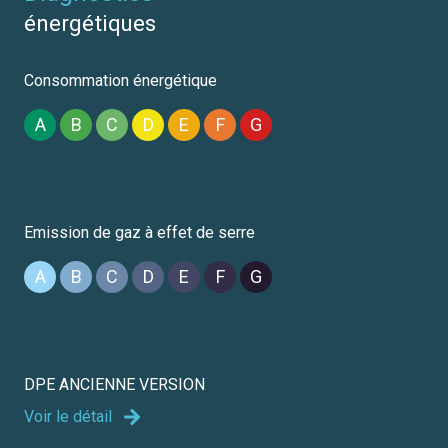
énergétiques
Consommation énergétique
A
B
C
D
E
F
G
Emission de gaz à effet de serre
A
B
C
D
E
F
G
DPE ANCIENNE VERSION
Voir le détail