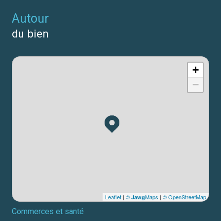
autour
du bien
+
−
Leaflet
|
©
Maps
|
© OpenStreetMap
Jawg
Commerces et santé