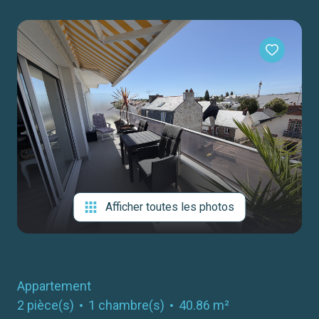
notre
agence
contact
Afficher toutes les photos
Appartement
2 pièce(s)
1 chambre(s)
40.86 m²