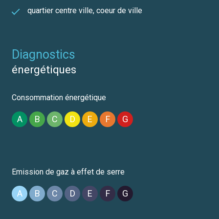
quartier centre ville, coeur de ville
diagnostics
énergétiques
Consommation énergétique
A
B
C
D
E
F
G
Emission de gaz à effet de serre
A
B
C
D
E
F
G